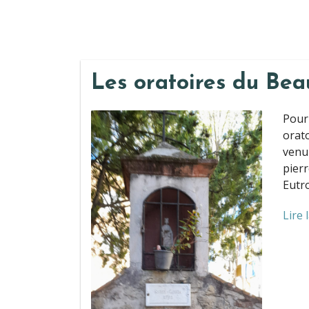
Les oratoires du Bea
Pour
orato
venu 
pierr
Eutro
Lire 