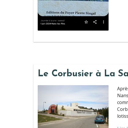
Le Corbusier à La S
Après
Nans
comm
Corb
lotis