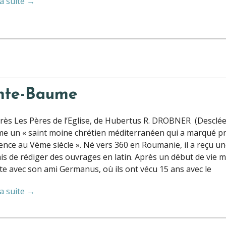
la suite →
inte-Baume
rès Les Pères de l’Eglise, de Hubertus R. DROBNER (Desclée
e un « saint moine chrétien méditerranéen qui a marqué pro
nce au Vème siècle ». Né vers 360 en Roumanie, il a reçu une
s de rédiger des ouvrages en latin. Après un début de vie m
e avec son ami Germanus, où ils ont vécu 15 ans avec le
la suite →