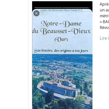
Après
un au
mètre
« BAU
Révol
Lire 