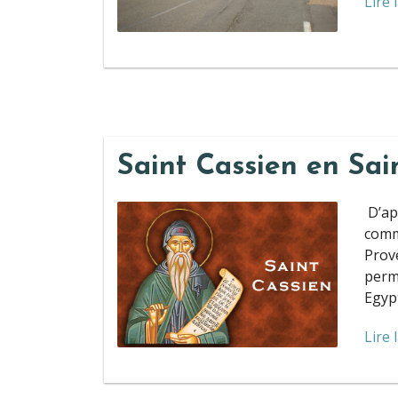
Lire 
Saint Cassien en Sa
D’ap
comm
Prove
permi
Egypt
Lire 