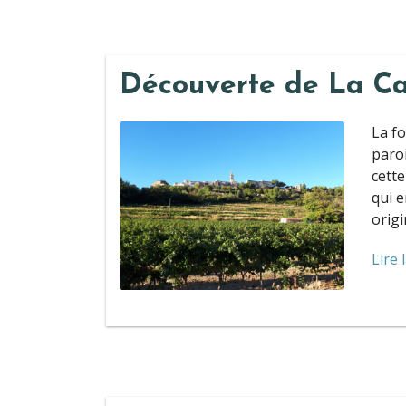
Découverte de La Ca
La fo
paroi
cette
qui e
origi
Lire 