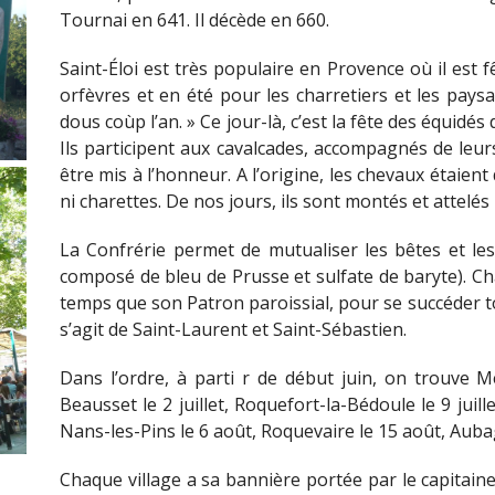
Tournai en 641. Il décède en 660.
Saint-Éloi est très populaire en Provence où il est 
orfèvres et en été pour les charretiers et les paysa
dous coùp l’an. » Ce jour-là, c’est la fête des équidés 
Ils participent aux cavalcades, accompagnés de leur
être mis à l’honneur. A l’origine, les chevaux étaien
ni charettes. De nos jours, ils sont montés et attelés
La Confrérie permet de mutualiser les bêtes et les
composé de bleu de Prusse et sulfate de baryte). Ch
temps que son Patron paroissial, pour se succéder to
s’agit de Saint-Laurent et Saint-Sébastien.
Dans l’ordre, à parti r de début juin, on trouve M
Beausset le 2 juillet, Roquefort-la-Bédoule le 9 juill
Nans-les-Pins le 6 août, Roquevaire le 15 août, Auba
Chaque village a sa bannière portée par le capitain