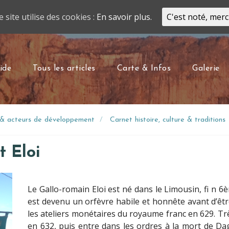
e site utilise des cookies :
En savoir plus.
C'est noté, merc
ide
Tous les articles
Carte & Infos
Galerie
r & acteurs de développement
Carnet histoire, culture & traditions
t Eloi
Le Gallo-romain Eloi est né dans le Limousin, fi n 6è
est devenu un orfèvre habile et honnête avant d’êtr
les ateliers monétaires du royaume franc en 629. Trè
en 632, puis entre dans les ordres à la mort de D