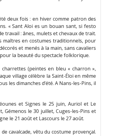
fêté deux fois : en hiver comme patron des
ns. « Sant Aloi es un bouan sant, si festo
de travail : ânes, mulets et chevaux de trait.
s maîtres en costumes traditionnels, pour
t décorés et menés à la main, sans cavaliers
 pour la beauté du spectacle folklorique.
 charrettes (peintes en bleu « charron »,
aque village célèbre la Saint-Éloi en même
us les dimanches d’été. A Nans-les-Pins, il
éounes et Signes le 25 juin, Auriol et Le
et, Gémenos le 30 juillet, Cuges-les-Pins et
gne le 21 août et Lascours le 27 août.
e de cavalcade, vêtu du costume provençal.