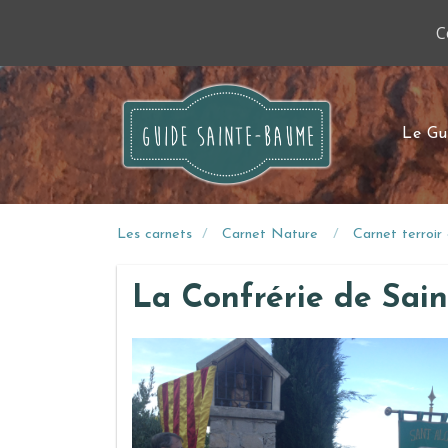
C
Le Gu
Les carnets
Carnet Nature
Carnet terroi
La Confrérie de Sain