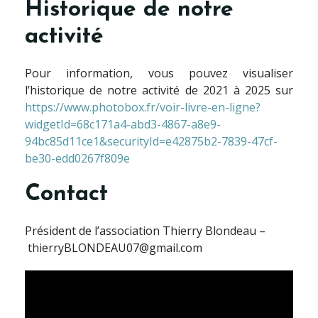
Historique de notre
activité
Pour information, vous pouvez visualiser
l’historique de notre activité de 2021 à 2025 sur
https://www.photobox.fr/voir-livre-en-ligne?
widgetId=68c171a4-abd3-4867-a8e9-
94bc85d11ce1&securityId=e42875b2-7839-47cf-
be30-edd0267f809e
Contact
Président de l’association Thierry Blondeau –
thierryBLONDEAU07@gmail.com