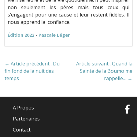
non seulement les pères mais tous ceux qui
s’engagent pour une cause et leur restent fidèles. Il
nous apprend la confiance.
Édition 2022
-
Pascale Léger
← Article précédent : Du
Article suivant : Quand la
fin fond de la nuit des
Sainte de la Boumo me
temps
rappelle… →
A Propos
Partenaires
Contact