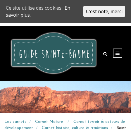
Ce site utilise des cookies :
En
C'est noté, merci
savoir plus.
Les carnets
Carnet Nature
Carnet terroir & acteurs de
développement
Carnet histoire, culture & traditions
Saint