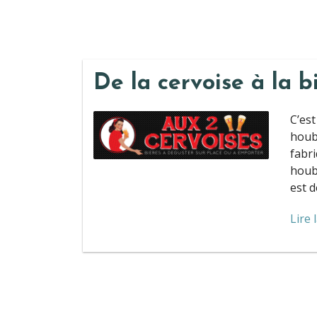
De la cervoise à la b
C’est
houbl
fabri
houbl
est d
Lire 