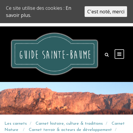
Ce site utilise des cookies :
En
C'est noté, merci
savoir plus.
Les carnets
Carnet histoire, culture & traditions
Carnet
Nature
Carnet terroir & acteurs de développement