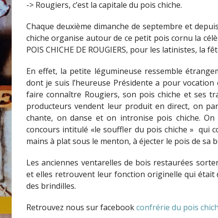
-> Rougiers, c’est la capitale du pois chiche.
Chaque deuxième dimanche de septembre et depuis s
chiche organise autour de ce petit pois cornu la cél
POIS CHICHE DE ROUGIERS, pour les latinistes, la fête
En effet, la petite légumineuse ressemble étrangem
dont je suis l’heureuse Présidente a pour vocation d
faire connaître Rougiers, son pois chiche et ses tra
producteurs vendent leur produit en direct, on pa
chante, on danse et on intronise pois chiche. On
concours intitulé «le souffler du pois chiche » qui c
mains à plat sous le menton, à éjecter le pois de sa b
Les anciennes ventarelles de bois restaurées sorten
et elles retrouvent leur fonction originelle qui étai
des brindilles.
Retrouvez nous sur facebook
confrérie du pois chic