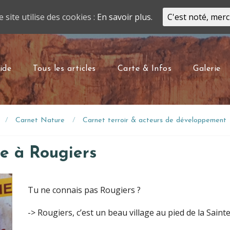
e site utilise des cookies :
En savoir plus.
C'est noté, merc
ide
Tous les articles
Carte & Infos
Galerie
Carnet Nature
Carnet terroir & acteurs de développement
he à Rougiers
Tu ne connais pas Rougiers ?
-> Rougiers, c’est un beau village au pied de la Sain