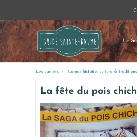
C
Le Gu
Les carnets
Carnet histoire, culture & traditions
La fête du pois chic