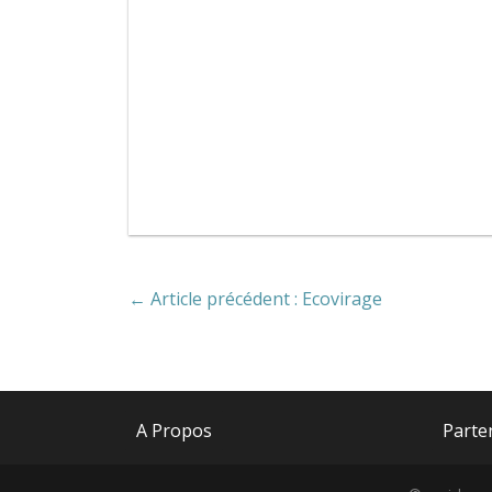
← Article précédent : Ecovirage
A Propos
Parte