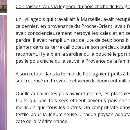
Connaissez-vous la légende du pois chiche de Rougie
un villageois qui travaillait à Marseille, avait réc
ce dernier, en provenance du Proche-Orient, avait fa
avait consciencieusement nettoyé les cales et en ce
perdre, il avait rempli un sac de jute de deux bons k
planter dans sa terre caillouteuse son précieux buti
racontent. Il y a bien la sardine qui a bouché le port
pas le pois chiche qui a sauvé la Provence de la fami
A son retour dans la ferme de Poulagnier ((puits à feu
seul recensé en Provence et vieux de deux cent milli
Quelle aubaine, les pois avaient germé, les plantules
fruits qui une fois secs étaient devenus pois chic
meilleurs que tous les autres. On comprit vite dans 
fertile pour la légumineuse. Chaque paysan adopta
côté de la Méditerranée.