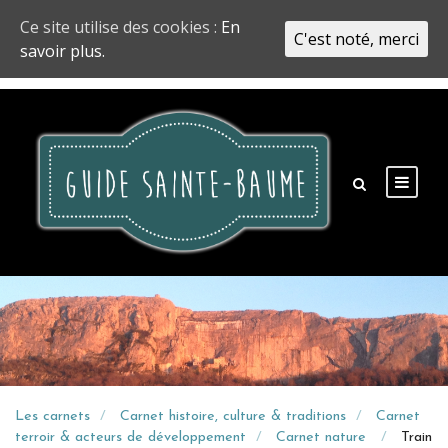
Ce site utilise des cookies :
En
C'est noté, merci
savoir plus.
Les carnets
Carnet histoire, culture & traditions
Carnet
terroir & acteurs de développement
Carnet nature
Train