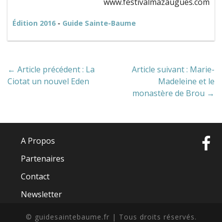
www.festivalmazaugues.com
Édition 2016
-
Guide Sainte-Baume
← Article précédent : La
Article suivant : Marie-
Ciotat un nouvel Eden
Madeleine et le
monastère de Brou →
A Propos
Partenaires
Contact
Newsletter
© guidesaintebaume.fr | Tous droits réservés.