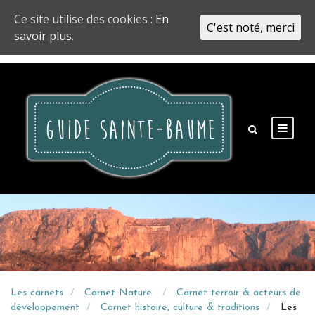
Ce site utilise des cookies :
En
C'est noté, merci
savoir plus.
Les carnets
Carnet Nature
Carnet terroir & acteurs de
développement
Carnet histoire, culture & traditions
Les