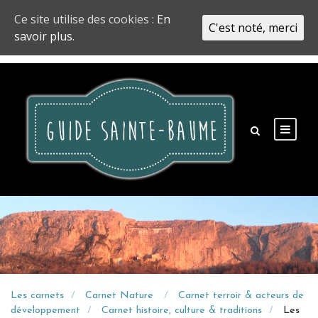
Ce site utilise des cookies :
En
C'est noté, merci
savoir plus.
Les carnets
Carnet Nature
Carnet terroir & acteurs de
développement
Carnet histoire, culture & traditions
Les