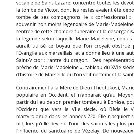
vocable de Saint-Lazare, concentre toutes les dévoti
la tombe de Victor, dont les restes avaient été dépo
tombe de ses compagnons, le « confessionnal » d
souvenir non moins légendaire de Marie-Madeleine
l’entrée de cette chambre funéraire et la désorganisat
la légende selon laquelle Marie-Madeleine, depuis «
aurait utilisé ce boyau que l’on croyait obstrué
l’Evangile aux marseillais, et a donné lieu à une au
Saint-Victor : l’antre du dragon… Des représentat
prêche de Marie-Madeleine », tableau du XVIe sièc
d’histoire de Marseille où l’on voit nettement la sainte
Contrairement à la Mère de Dieu (Theotokos), Mari
populaire en Occident, et n’apparaît qu’au Moyen
partir du lieu de son premier tombeau à Ephèse, pou
l’Occident que vers le VIIe siècle, où Bède le V
martyrologue dans les années 720. Elle n’acquiert s
mil, lorsqu’elle devient l’une des saintes les plus p
l’influence du sanctuaire de Vézelay. De nouveau