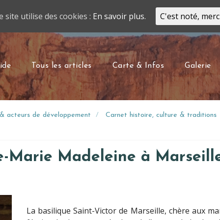
e site utilise des cookies :
En savoir plus.
C'est noté, merc
ide
Tous les articles
Carte & Infos
Galerie
r & acteurs de développement
Carnet histoire, culture & traditions
e-Marie Madeleine à Marseille
La basilique Saint-Victor de Marseille, chère aux ma