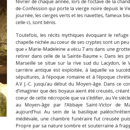
février de chaque année, lors de l’octave de la cha
de-Confession qui porte la vierge noire depuis le Vie
journée, les cierges verts et les navettes, fameux bi
celle-ci, sont bénis.
Toutefois, les récits mythiques évoquant le refuge
chapelle nichée au coeur de ses cryptes sont un peu
que « Marie-Madeleine a vécu 7 ans dans une grotte e
retirer dans celle de la Sainte-Baume ». Dans les pr
Marseille se situe sur la rive sud du Lacydon, le V
carrière antique est exploitée, à laquelle va succé
sépultures, à l’époque romaine et à l’époque chréti
A.V J.-C. jusqu’au début du Moyen-âge. Dans ce conte
d’imaginer que des boyaux aient été creusés, créant 
coeur de cette nécropole que va s’édifier, au Ve sièc
au Moyen-âge par l’Abbaye Saint-Victor de Ma
aujourd’hui. Au sein de la basilique paléochrétie
médiévale, une chambre funéraire fut creusée pui
Propre par sa nature sombre et souterraine à frappe