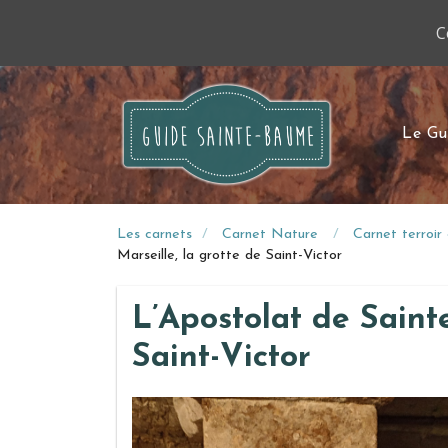
C
Le Gu
Les carnets
Carnet Nature
Carnet terroi
Marseille, la grotte de Saint-Victor
L’Apostolat de Saint
Saint-Victor