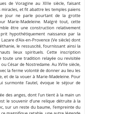
ues de Voragine au XIIIe siècle, faisant
 miracles, et fit abattre les temples païens
e jour ne parle pourtant de la grotte
our Marie-Madeleine. Malgré tout, cette
semble être une construction relativement
on prit hypothétiquement naissance par la
e Lazare d’Aix-en-Provence (Ve siècle) dont
thanie, le ressuscité, fournissant ainsi la
ts lieux spirituels. Cette inscription
e toute une tradition relayée ou revisitée
i ou César de Nostredame. Au XVIIe siècle,
vec la ferme volonté de donner au lieu les
e, et de la vouer à Marie-Madeleine. Pour
qui surmonte l’autel, évoque le séjour de
rée des anges, dont l’un tient à la main un
st le souvenir d’une relique détruite à la
ec, sur un reste du baume, l’empreinte du
it ce magnifique retable, une autre légende