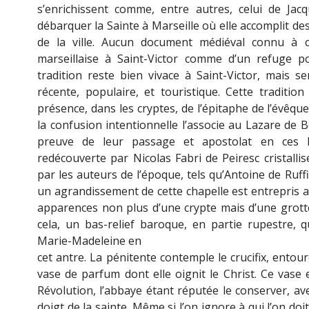
s’enrichissent comme, entre autres, celui de Jacq
débarquer la Sainte à Marseille où elle accomplit des
de la ville. Aucun document médiéval connu à c
marseillaise à Saint-Victor comme d’un refuge p
tradition reste bien vivace à Saint-Victor, mais 
récente, populaire, et touristique. Cette traditi
présence, dans les cryptes, de l’épitaphe de l’évêqu
la confusion intentionnelle l’associe au Lazare de Bé
preuve de leur passage et apostolat en ces hau
redécouverte par Nicolas Fabri de Peiresc cristallis
par les auteurs de l’époque, tels qu’Antoine de Ruff
un agrandissement de cette chapelle est entrepris a
apparences non plus d’une crypte mais d’une grott
cela, un bas-relief baroque, en partie rupestre, 
Marie-Madeleine en
cet antre. La pénitente contemple le crucifix, entou
vase de parfum dont elle oignit le Christ. Ce vase e
Révolution, l’abbaye étant réputée le conserver, av
doigt de la sainte. Même si l’on ignore à qui l’on do