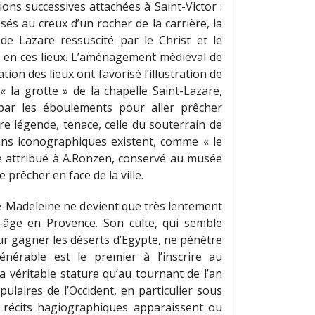
ons successives attachées à Saint-Victor :
sés au creux d’un rocher de la carrière, la
e Lazare ressuscité par le Christ et le
 en ces lieux. L’aménagement médiéval de
ion des lieux ont favorisé l’illustration de
 la grotte » de la chapelle Saint-Lazare,
 par les éboulements pour aller prêcher
tre légende, tenace, celle du souterrain de
ions iconographiques existent, comme « le
le attribué à A.Ronzen, conservé au musée
 prêcher en face de la ville.
e-Madeleine ne devient que très lentement
-âge en Provence. Son culte, qui semble
r gagner les déserts d’Egypte, ne pénètre
énérable est le premier à l’inscrire au
a véritable stature qu’au tournant de l’an
opulaires de l’Occident, en particulier sous
x récits hagiographiques apparaissent ou