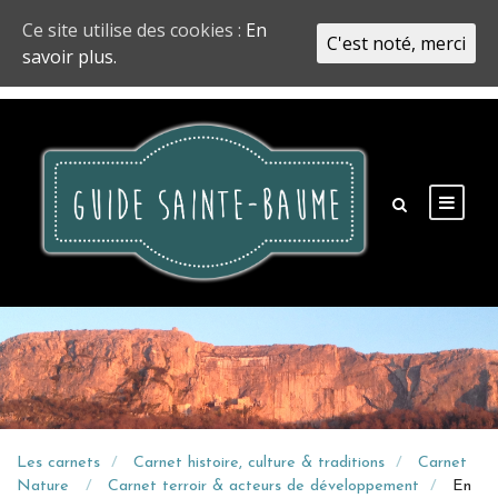
Ce site utilise des cookies :
En
C'est noté, merci
savoir plus.
Les carnets
Carnet histoire, culture & traditions
Carnet
Nature
Carnet terroir & acteurs de développement
En