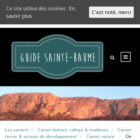
Ce site utilise des cookies :
En
C'est noté, merci
savoir plus.
Les carnets
Carnet histoire, culture & traditions
Carnet
terroir & acteurs de développement
Carnet nature
On