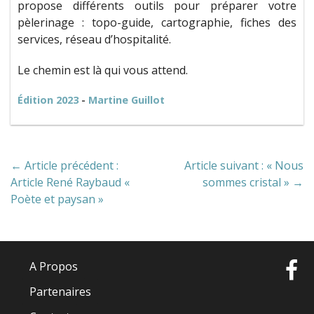
propose différents outils pour préparer votre
pèlerinage : topo-guide, cartographie, fiches des
services, réseau d’hospitalité.
Le chemin est là qui vous attend.
Édition 2023
-
Martine Guillot
← Article précédent :
Article suivant : « Nous
Article René Raybaud «
sommes cristal » →
Poète et paysan »
A Propos
Partenaires