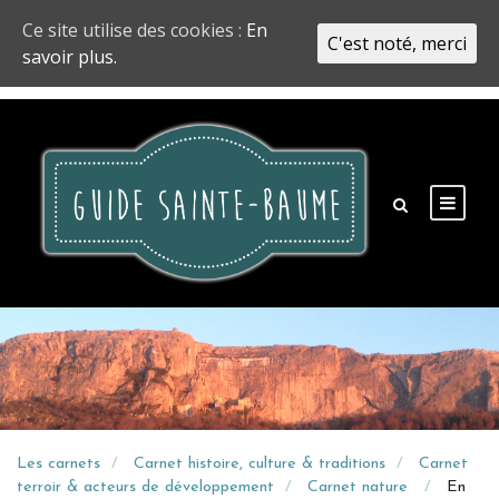
Ce site utilise des cookies :
En
C'est noté, merci
savoir plus.
Les carnets
Carnet histoire, culture & traditions
Carnet
terroir & acteurs de développement
Carnet nature
En